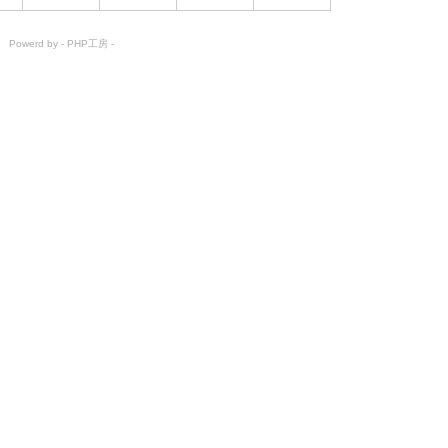
Powerd by -
PHP工房
-