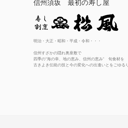
信州須坂 最初の寿し屋
明治・大正・昭和・平成・令和・・・
信州すざかの隠れ奥座敷で
四季の“海の幸、地の恵み、信州の恵み“ 旬食材を
古きよき伝統の技と今の変化への出逢いとをごゆる