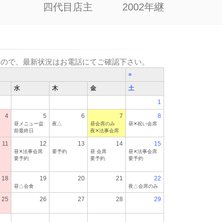
四代目店主 2002年継
すので、最新状況はお電話にてご確認下さい。
»
水
木
金
土
1
4
5
6
7
8
昼メニュー盆
夜△
昼会席のみ
昼✕祝い会席
前最終日
夜✕法事会席
11
12
13
14
15
昼✕法事会席
要予約
昼 会席
昼✕法事会席
要予約
要予約
要予約
18
19
20
21
22
昼△会食
夜△会席のみ
25
26
27
28
29