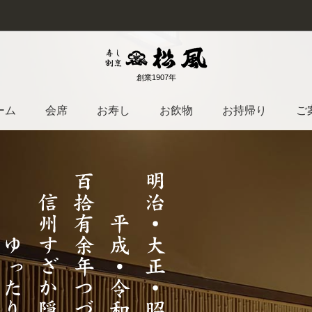
創業1907年
ーム
会席
お寿し
お飲物
お持帰り
ご