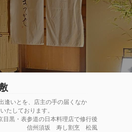
敷
の出逢いとを、店主の手の届くなか
りいたしております。
京目黒・表参道の日本料理店で修行後
信州須坂 寿し割烹 松風