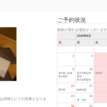
ご予約状況
更新が遅れる場合がございま
2026年8月
日
月
火
2
3
9
10
昼✕祝い会席
昼✕法事会席
定休日
夜✕貸切
貸切
夜✕会席貸切
16
17
要予約
臨時休業
23
24
お持帰りにての営業となりま
昼、休み
30
31