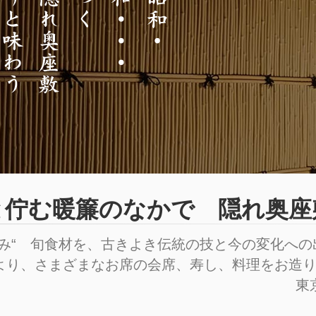
と佇む暖簾のなかで 隠れ奥座
恵み“ 旬食材を、古きよき伝統の技と今の変化へ
より、さまざまなお席の会席、寿し、料理をお造
東